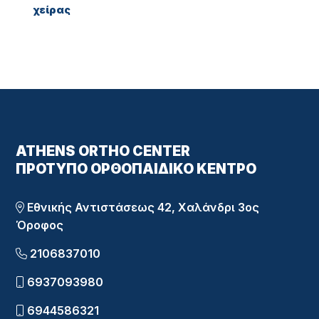
χείρας
ATHENS ORTHO CENTER
ΠΡΌΤΥΠΟ ΟΡΘΟΠΑΙΔΙΚΌ ΚΈΝΤΡΟ
Εθνικής Αντιστάσεως 42, Χαλάνδρι 3ος
Όροφος
2106837010
6937093980
6944586321