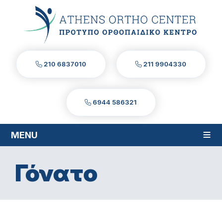
210 6837010
211 9904330
6944 586321
≡
MENU
Γόνατο