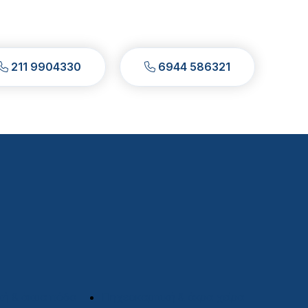
211 9904330
6944 586321
κή & άκρα πόδα
Πηχεοκαρπική & άκρα χείρα