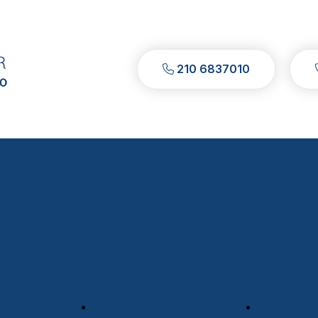
210 6837010
Ισχίο
Ποδοκνημι