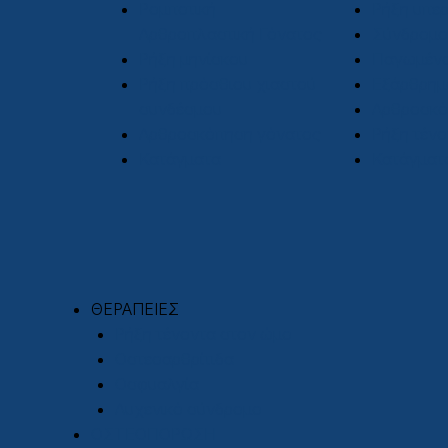
Ρομποτική
Ρήξη υπε
Αρθροπλαστική Γόνατος
Σύνδρομο
Ρήξη μηνίσκου
Παγωμέν
Ρήξη πρόσθιου χιαστού
Εξάρθρημ
συνδέσμου
Αρθροσκό
Αρθροσκόπηση γόνατος
Ρήξη τένο
Κατάγματα
Κατάγματ
ΘΕΡΑΠΕΙΕΣ
Ρήξη τένοντα στον ώμο
Οστεοαρθρίτιδα
Οσφυαλγία
Αυχενικό σύνδρομο
ΟΣΤΕΟΠΟΡΩΣΗ