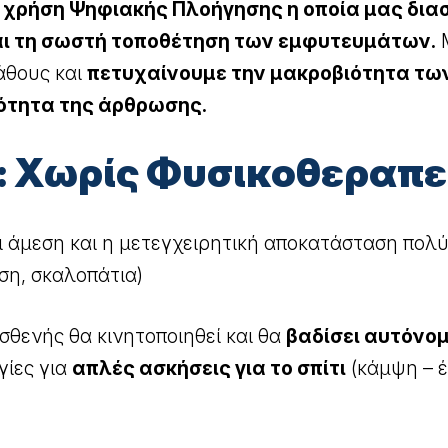
ν
χρήση Ψηφιακής Πλοήγησης η οποία μας διασ
αι τη σωστή τοποθέτηση των εμφυτευμάτων.
Μ
άθους και
πετυχαίνουμε την μακροβιότητα τω
ρότητα της άρθρωσης.
 Χωρίς Φυσικοθεραπε
αι άμεση και η μετεγχειρητική αποκατάσταση πο
ση, σκαλοπάτια)
σθενής θα κινητοποιηθεί και θα
βαδίσει αυτόνομ
γίες για
απλές ασκήσεις για το σπίτι
(κάμψη – 