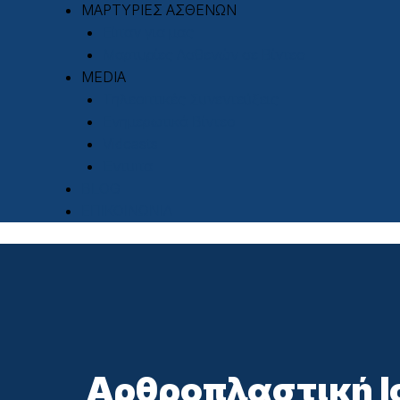
ΜΑΡΤΥΡΙΕΣ ΑΣΘΕΝΩΝ
Είπαν για μας
Μαρτυρίες Ασθενών σε Βίντεο
MEDIA
Τηλεοπτικές Συνεντεύξεις
Ενημερωτικά Βίντεο
Vidcasts
Έντυπα
BLOG
ΕΠΙΚΟΙΝΩΝΙΑ
Αρθροπλαστική Ι