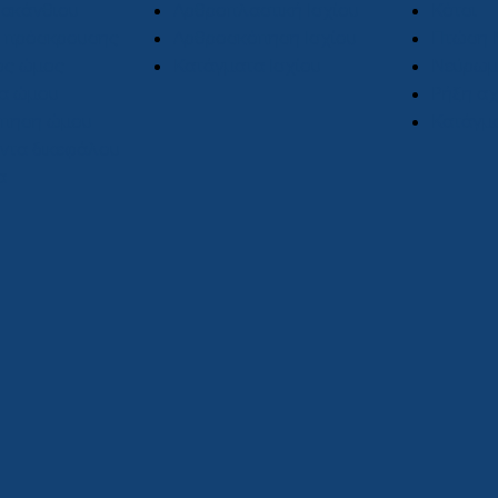
ρακάνθιου
Αρθροπλαστική Ισχίου
Κότσι
 πρόσκρουσης
Αρθροσκόπηση Ισχίου
Πτώση 
ος ώμος
Κατάγματα Ισχίου
Νεύρωμ
α ώμου
Ρήξη αχ
πηση ώμου
Κατάγμ
ντα δικεφάλου
α