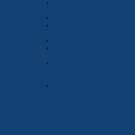
Σύνδρομο Καρπιαίου
Μεταταρσίων
Σωλήνα
α Morton
Ωλένια νευρίτιδα
ίλλειου τένοντα
Εκτινασσόμενος
ατα
δάκτυλος
Νόσος Dupuytren
Τενοντίτιδα του
αντίχειρα De Quervain
Αρθρίτιδα της βασικής
αρθρώσεως του
αντίχειρα
Αρθροσκόπηση Καρπού