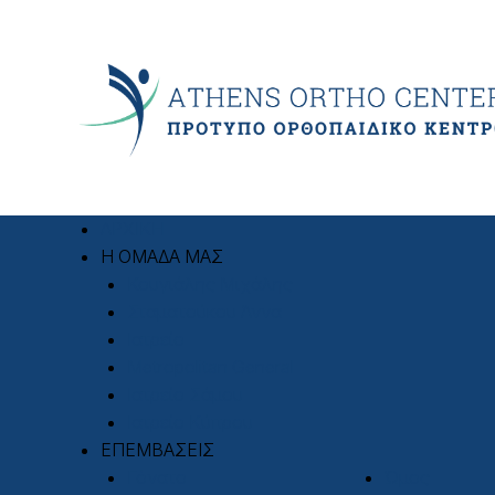
ΑΡΧΙΚΗ
Η ΟΜΑΔΑ ΜΑΣ
Κουγιάλης Μιχάλης
Σταματούκου Άννα
Ιατρείο
Metropolitan General
Ιατρείο Σάμου
Ιατρείο Κύπρου
ΕΠΕΜΒΑΣΕΙΣ
Γόνατο
Ώμος