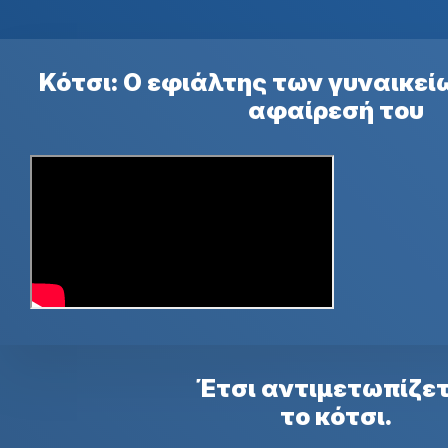
Κότσι: Ο εφιάλτης των γυναικεί
αφαίρεσή του
Έτσι αντιμετωπίζε
το κότσι.