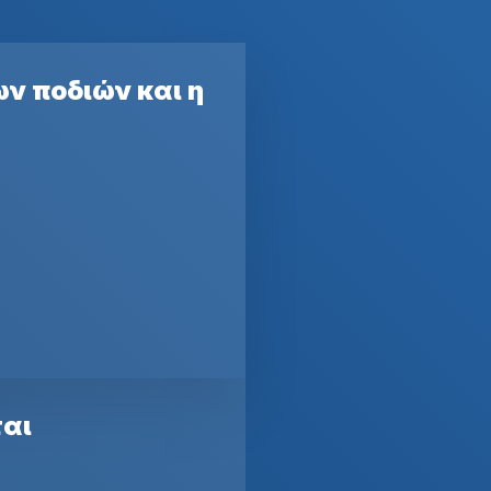
ων ποδιών και η
ται