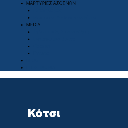
ΜΑΡΤΥΡΙΕΣ ΑΣΘΕΝΩΝ
Είπαν για μας
Μαρτυρίες Ασθενών σε Βίντεο
MEDIA
Τηλεοπτικές Συνεντεύξεις
Ενημερωτικά Βίντεο
Vidcasts
Έντυπα
BLOG
ΕΠΙΚΟΙΝΩΝΙΑ
Κότσι