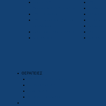
Ρομποτική
Ρήξη υπε
Αρθροπλαστική Γόνατος
Σύνδρομο
Ρήξη μηνίσκου
Παγωμέν
Ρήξη πρόσθιου χιαστού
Εξάρθρημ
συνδέσμου
Αρθροσκό
Αρθροσκόπηση γόνατος
Ρήξη τένο
Κατάγματα
Κατάγματ
ΘΕΡΑΠΕΙΕΣ
Ρήξη τένοντα στον ώμο
Οστεοαρθρίτιδα
Οσφυαλγία
Αυχενικό σύνδρομο
ΟΣΤΕΟΠΟΡΩΣΗ