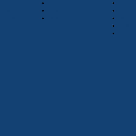
ρακάνθιου
Αρθροπλαστική Ισχίου
Κότσι
 πρόσκρουσης
Αρθροσκόπηση Ισχίου
Πτώση 
ος ώμος
Κατάγματα Ισχίου
Νεύρωμ
α ώμου
Ρήξη αχ
πηση ώμου
Κατάγμ
ντα δικεφάλου
α