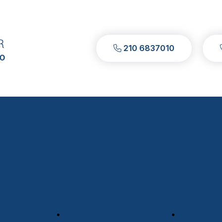
210 6837010
Ισχίο
Ποδοκνημι