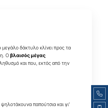
ο μεγάλο δάκτυλο κλίνει προς τα
ση. Ο
βλαισός μέγας
ληθυσμό και που, εκτός από την
αι ψηλοτάκουνα παπούτσια και γι'