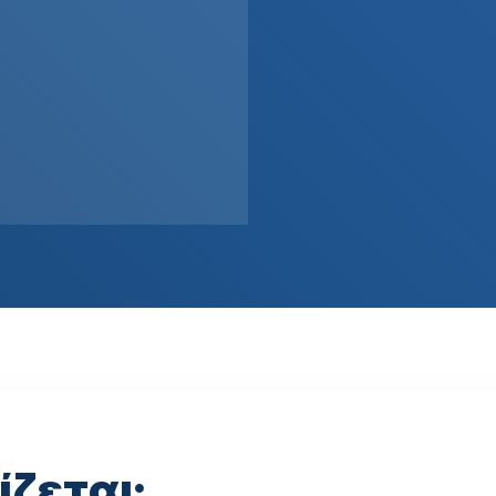
ζεται;