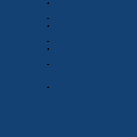
Σύνδρομο Καρπιαίου
Μεταταρσίων
Σωλήνα
α Morton
Ωλένια νευρίτιδα
ίλλειου τένοντα
Εκτινασσόμενος
ατα
δάκτυλος
Νόσος Dupuytren
Τενοντίτιδα του
αντίχειρα De Quervain
Αρθρίτιδα της βασικής
αρθρώσεως του
αντίχειρα
Αρθροσκόπηση Καρπού