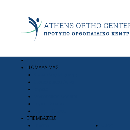
ΑΡΧΙΚΗ
Η ΟΜΑΔΑ ΜΑΣ
Κουγιάλης Μιχάλης
Σταματούκου Άννα
Ιατρείο
Metropolitan General
Ιατρείο Σάμου
Ιατρείο Κύπρου
ΕΠΕΜΒΑΣΕΙΣ
Γόνατο
Ώμος