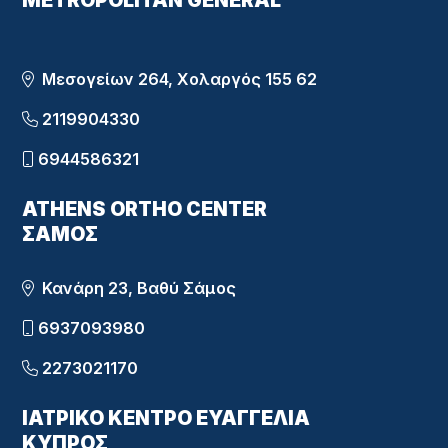
METROPOLITAN GENERAL
Μεσογείων 264, Χολαργός 155 62
2119904330
6944586321
ATHENS ORTHO CENTER
ΣΑΜΟΣ
Κανάρη 23, Βαθύ Σάμος
6937093980
2273021170
ΙΑΤΡΙΚΟ ΚΕΝΤΡΟ ΕΥΑΓΓΕΛΙΑ
ΚΥΠΡΟΣ