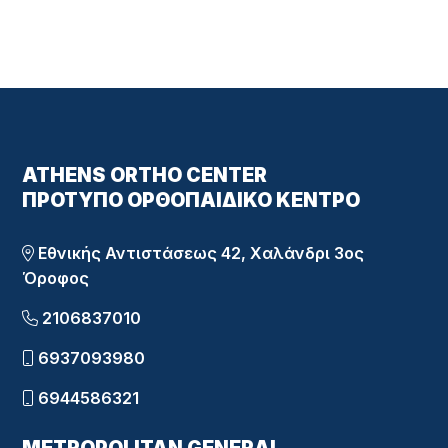
ATHENS ORTHO CENTER
ΠΡΌΤΥΠΟ ΟΡΘΟΠΑΙΔΙΚΌ ΚΈΝΤΡΟ
Εθνικής Αντιστάσεως 42, Χαλάνδρι 3ος
Όροφος
2106837010
6937093980
6944586321