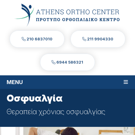
210 6837010
211 9904330
6944 586321
≡
MENU
Οσφυαλγία
Θεραπεία χρόνιας οσφυαλγίας