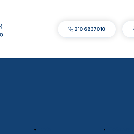
210 6837010
Ισχίο
Ποδοκνημι