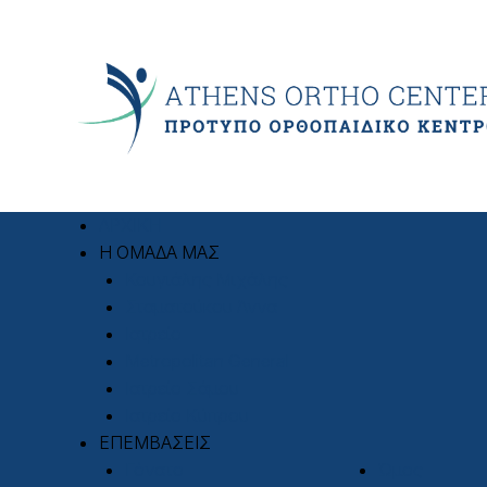
ΑΡΧΙΚΗ
Η ΟΜΑΔΑ ΜΑΣ
Κουγιάλης Μιχάλης
Σταματούκου Άννα
Ιατρείο
Metropolitan General
Ιατρείο Σάμου
Ιατρείο Κύπρου
ΕΠΕΜΒΑΣΕΙΣ
Γόνατο
Ώμος