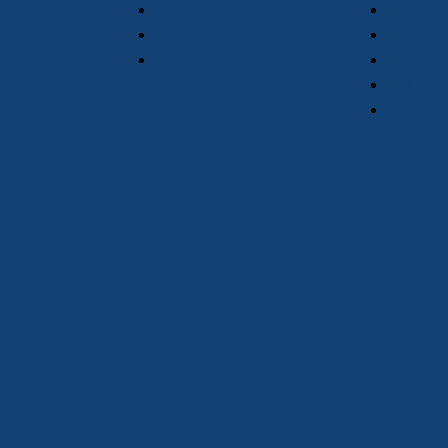
ρακάνθιου
Αρθροπλαστική Ισχίου
Κότσι
 πρόσκρουσης
Αρθροσκόπηση Ισχίου
Πτώση 
ος ώμος
Κατάγματα Ισχίου
Νεύρωμ
α ώμου
Ρήξη αχ
πηση ώμου
Κατάγμ
ντα δικεφάλου
α