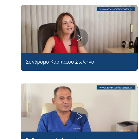
Σύνδρομο Καρπιαίου Σωλήνα