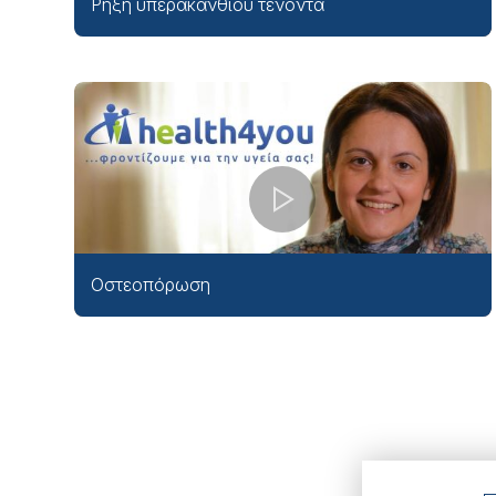
Ρήξη υπερακάνθιου τένοντα
Οστεοπόρωση