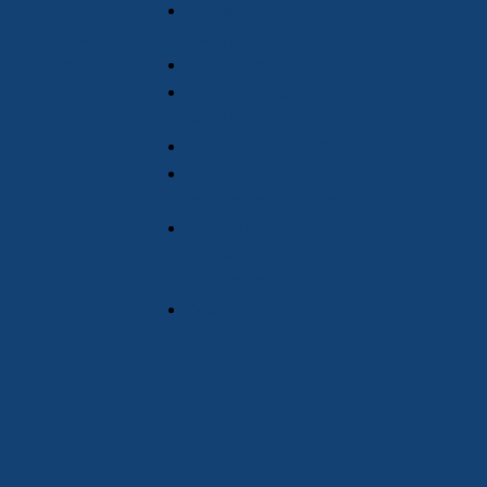
Σύνδρομο Καρπιαίου
Μεταταρσίων
Σωλήνα
α Morton
Ωλένια νευρίτιδα
ίλλειου τένοντα
Εκτινασσόμενος
ατα
δάκτυλος
Νόσος Dupuytren
Τενοντίτιδα του
αντίχειρα De Quervain
Αρθρίτιδα της βασικής
αρθρώσεως του
αντίχειρα
Αρθροσκόπηση Καρπού