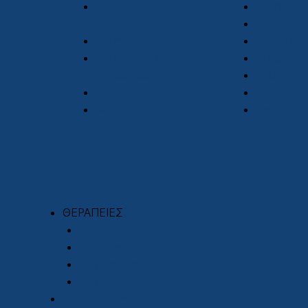
Ρομποτική
Ρήξη υπε
Αρθροπλαστική Γόνατος
Σύνδρομο
Ρήξη μηνίσκου
Παγωμέν
Ρήξη πρόσθιου χιαστού
Εξάρθρημ
συνδέσμου
Αρθροσκό
Αρθροσκόπηση γόνατος
Ρήξη τένο
Κατάγματα
Κατάγματ
ΘΕΡΑΠΕΙΕΣ
Ρήξη τένοντα στον ώμο
Οστεοαρθρίτιδα
Οσφυαλγία
Αυχενικό σύνδρομο
ΟΣΤΕΟΠΟΡΩΣΗ