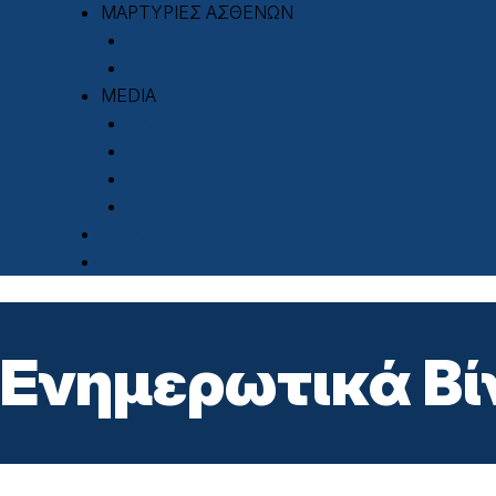
ΜΑΡΤΥΡΙΕΣ ΑΣΘΕΝΩΝ
Είπαν για μας
Μαρτυρίες Ασθενών σε Βίντεο
MEDIA
Τηλεοπτικές Συνεντεύξεις
Ενημερωτικά Βίντεο
Vidcasts
Έντυπα
BLOG
ΕΠΙΚΟΙΝΩΝΙΑ
Ενημερωτικά Βί