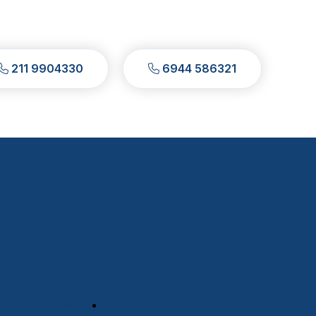
211 9904330
6944 586321
κή & άκρα πόδα
Πηχεοκαρπική & άκρα χείρα