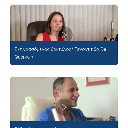
Εκτινασσόμενος δάκτυλος/ Τενοντίτιδα De
Quervain