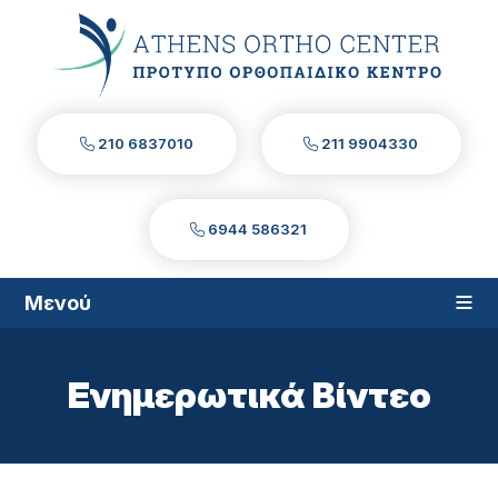
210 6837010
211 9904330
6944 586321
≡
Μενού
Ενημερωτικά Βίντεο