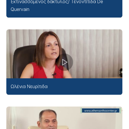
Εκτινασσόμενος δάκτυλος/ Τενοντίτιδα De
Quervain
Ωλένια Νευρίτιδα